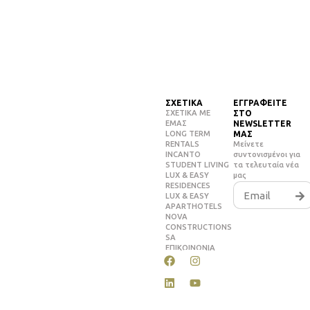
ΣΧΕΤΙΚΑ
ΕΓΓΡΑΦΕΙΤΕ
ΣΧΕΤΙΚΑ ΜΕ
ΣΤΟ
ΕΜΑΣ
NEWSLETTER
LONG TERM
ΜΑΣ
RENTALS
Μείνετε
INCANTO
συντονισμένοι για
STUDENT LIVING
τα τελευταία νέα
LUX & EASY
μας
RESIDENCES
LUX & EASY
APARTHOTELS
NOVA
CONSTRUCTIONS
SA
ΕΠΙΚΟΙΝΩΝΙΑ