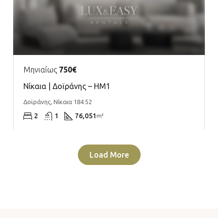
Μηνιαίως
750€
Νίκαια | Δοϊράνης – ΗΜ1
Δοϊράνης, Νίκαια 184 52
2
1
76,051
m²
Load More