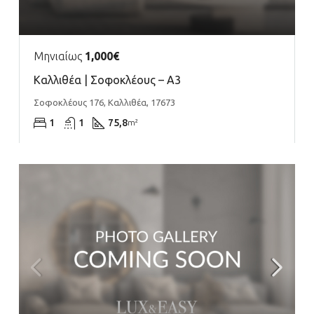
Μηνιαίως
1,000€
Καλλιθέα | Σοφοκλέους – Α3
Σοφοκλέους 176, Καλλιθέα, 17673
1
1
75,8
m²