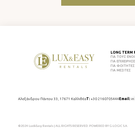
LONG TERM 
ΓΙΑ ΤΟΥΣ ΕΝΟ
ΓΙΑ ΕΠΙΧΕΙΡΗΣΕ
ΓΙΑ ΦΟΙΤΗΤΕΣ
ΓΙΑ ΜΕΣΙΤΕΣ
Αλεξάνδρου Πάντου 33, 17671 Καλλιθέα
Τ:
+30 2160705444
Email:
in
©2024 Lux&Easy Rentals | ALL RIGHTS RESERVED. POWERED BY G-LOGIC S.A.