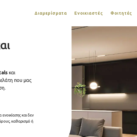
Διαμερίσματα
Ενοικιαστές
Φοιτητές
αι
als
και
πελάτη που μας
ση.
 ενοικίασης και δεν
όρους, καθαρισμό ή