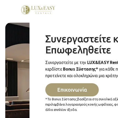
Συνεργαστείτε κ
Επωφεληθείτε
Συνεργαστείτε με την
LUX&EASY Rent
κερδίστε
Bonus Σύστασης*
για κάθε 
προτείνετε και ολοκληρώνει μια κράτη
Επικοινωνία
*Το Bonus Σύστασης βασίζεται στη συνολική αξία
περιλαμβάνει λογαριασμούς κοινής ωφέλειας, φ
άλλα επιπλέον έξοδα.