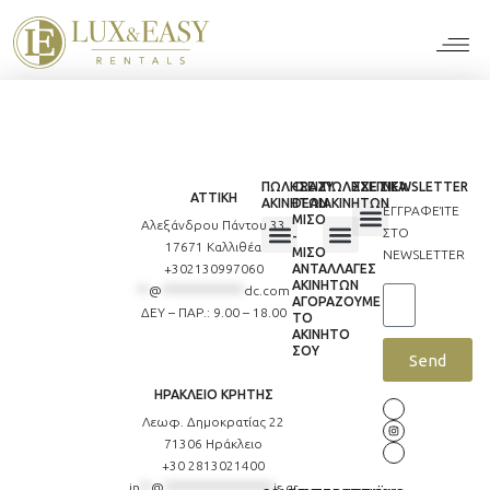
For Ten
For Stu
For Bus
For Bro
How it wor
ΠΩΛΗΣΕΙΣ
CRAZY
ΠΩΛΗΣΕΙΣ
ΣΧΕΤΙΚΑ
NEWSLETTER
ΑΤΤΙΚΗ
ΑΚΙΝΗΤΩΝ
DEAL
ΑΚΙΝΗΤΩΝ
ΕΓΓΡΑΦΕΊΤΕ
ΜΙΣΟ
Αλεξάνδρου Πάντου 33
ΣΤΟ
-
17671 Καλλιθέα
ΜΙΣΟ
Η LUX&EASY | RESIDENCES
GREEN IDENTITY
ΣΥΝΤΟΜΑ ΔΙΑΘΕΣΙΜΑ
NEWSLETTER
+302130997060
ΑΝΤΑΛΛΑΓΕΣ
ΠΛΗΡΩΣ ΑΝΑΚΑΙΝΙΣΜΕΝΑ
ΠΛΗΡΩΣ ΑΝΑΚΑΙΝΙΣΜΕΝΑ
ΑΚΙΝΗΤΩΝ
**
@
***************
dc.com
ΑΓΟΡΑΖΟΥΜΕ
ΔΕΥ – ΠΑΡ.: 9.00 – 18.00
ΤΟ
ΑΚΙΝΗΤΟ
ΣΟΥ
Send
ΗΡΑΚΛΕΙΟ ΚΡΗΤΗΣ
Λεωφ. Δημοκρατίας 22
71306 Ηράκλειο
+30 2813021400
in
**
@
********************
is.gr