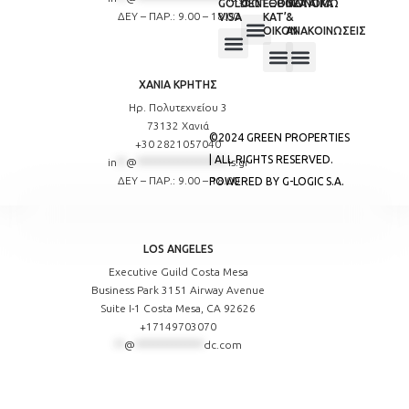
GOLDEN
ΦΩΤΟΒΟΛΤΑΪΚΑ
ΕΞΟΙΚΟΝΟΜΩ
ΝΕΑ
ΔΕΥ – ΠΑΡ.: 9.00 – 18.00
VISA
ΚΑΤ’
&
ΟΙΚΟΝ
ΑΝΑΚΟΙΝΩΣΕΙΣ
ΑΔΕΙΕΣ ΦΩΤΟΒΟΛΤΑΪΚΩΝ
NET METERING ΟΙΚΙΑΚΟ
NET METERING ΕΠΑΓΓΕΛΜΑΤΙΚΟ
INVEST & LIVING IN GREECE
INTERNATIONAL REAL ESTATE
TAX & LAW
ΧΑΝΙΑ ΚΡΗΤΗΣ
ΕΞΟΙΚΟΝΟΜΩ 2024
ΕΞΟΙΚΟΝΟΜΩ ΓΙΑ ΝΕΟΥΣ
ΕΚΘΕΣΕΙΣ / ΠΡΟΒΟΛΕΣ
ΝEW PROJECTS BACKSTAGE
LAW & FINANCIAL NEWS
Ηρ. Πολυτεχνείου 3
73132 Χανιά
©2024 GREEN PROPERTIES
+30 2821057040
| ALL RIGHTS RESERVED.
in
**
@
********************
is.gr
ΔΕΥ – ΠΑΡ.: 9.00 – 18.00
POWERED BY G-LOGIC S.A.
LOS ANGELES
Executive Guild Costa Mesa
Business Park 3151 Airway Avenue
Suite I-1 Costa Mesa, CA 92626
+17149703070
**
@
***************
dc.com